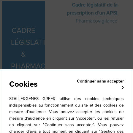
Cadre législatif de la
prescription d’un APSI
Pharmacovigilance
CADRE
LÉGISLATIF
&
PHARMACOVIGILANCE
Continuer sans accepter
Cookies
STALLERGENES GREER utilise des cookies techniques
CADRE LÉGISLATIF DE
indispensables au fonctionnement du site et des cookies de
mesure d’audience. Vous pouvez accepter les cookies de
LA PRESCRIPTION D’UN
mesure d’audience en cliquant sur "Accepter", ou les refuser
en cliquant sur "Continuer sans accepter". Vous pouvez
APSI
changer d’avis à tout moment en cliquant sur "Gestion des