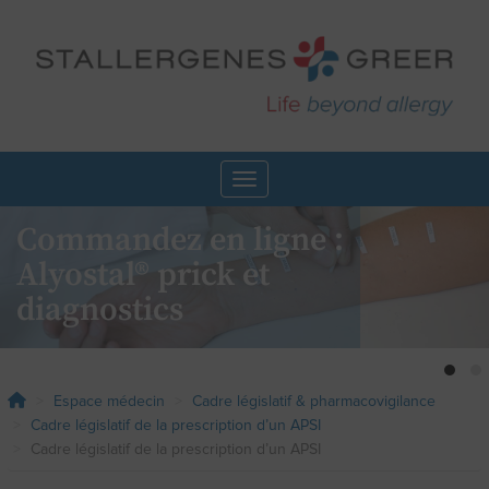
Aller
au
contenu
principal
Toggle navigation
Commandez en ligne :
Alyostal® prick et
diagnostics
>
Commander en ligne
Espace médecin
Cadre législatif & pharmacovigilance
Cadre législatif de la prescription d’un APSI
Cadre législatif de la prescription d’un APSI