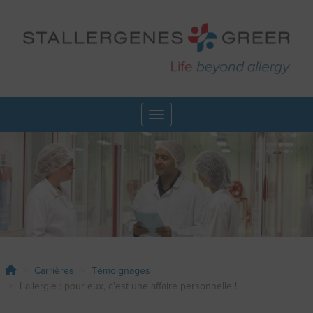
Aller
au
contenu
principal
Toggle navigation
Carrières
Témoignages
L'allergie : pour eux, c'est une affaire personnelle !