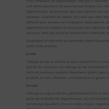
Il est compliqué de diagnostiquer l’allergie à l’arachid
une même personne ne présente pas toujours les mêmes 
légumineuses, est présente dans des aliments très dive
bonbons, substituts de viande, etc.) ainsi que dans de
aliments pour animaux de compagnie, médicaments, etc.
également susceptibles de provoquer des réactions al
retrouver dans des produits transformés n’étant pas c
L’exposition accidentelle aux arachides étant fréquente
éviter cette protéine.
Le blé
L’allergie au blé se déclare le plus souvent chez le no
grandit. En revanche, une allergie au blé contractée à 
dans de nombreux produits alimentaires (pâtes, pain, 
produits de bain, vitamines...). L’intolérance au gluten n
Le soja
L’allergie au soja se déclare généralement chez le nourr
partie de la famille des légumineuses, est un ingrédie
transformés (bouillons, thon en boîte, soupes, mayonnai