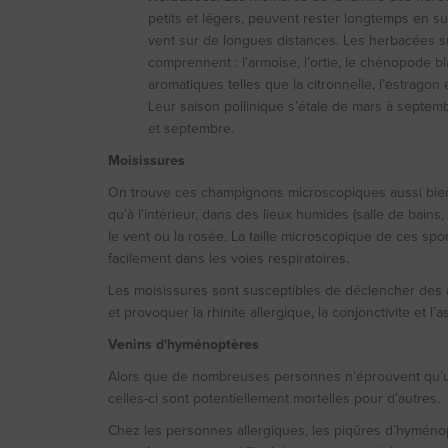
petits et légers, peuvent rester longtemps en s
vent sur de longues distances. Les herbacées s
comprennent : l’armoise, l’ortie, le chénopode bla
aromatiques telles que la citronnelle, l’estragon 
Leur saison pollinique s’étale de mars à septemb
et septembre.
Moisissures
On trouve ces champignons microscopiques aussi bien à 
qu’à l’intérieur, dans des lieux humides (salle de bains
le vent ou la rosée. La taille microscopique de ces spo
facilement dans les voies respiratoires.
Les moisissures sont susceptibles de déclencher des al
et provoquer la rhinite allergique, la conjonctivite et l’
Venins d'hyménoptères
Alors que de nombreuses personnes n’éprouvent qu’une
celles-ci sont potentiellement mortelles pour d’autres.
Chez les personnes allergiques, les piqûres d’hyméno