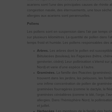
acariens sont l’une des principales causes de rhinite 
congestion nasale, des éternuements, une toux sèche 
allergies aux acariens sont perannuelles.
Pollens
Les pollens sont en suspension dans l’air par temps cha
sur plusieurs kilomètres. La quantité de pollen dans l’a
temps froid et humide. Les pollens responsables des all
Arbres.
Les arbres dont le pollen est susceptib
Bétulacées (bouleau), les Fagacées (hêtre, chêne)
genévrier, cèdre). Leur pollinisation s’étend su
Nord) et varie d’une espèce à l’autre.
Graminées.
La famille des Poacées (graminées)
trouvent dans les jardins, les pelouses, les forê
une infime concentration de pollen de graminées
graminées fourragères (comme le dactyle, la fléole 
graminées céréalières (comme le blé, l’orge, l’a
allergies. Dans l’hémisphère Nord, la pollinisat
et juillet.
Herbacées
. Les membres de la famille des herb