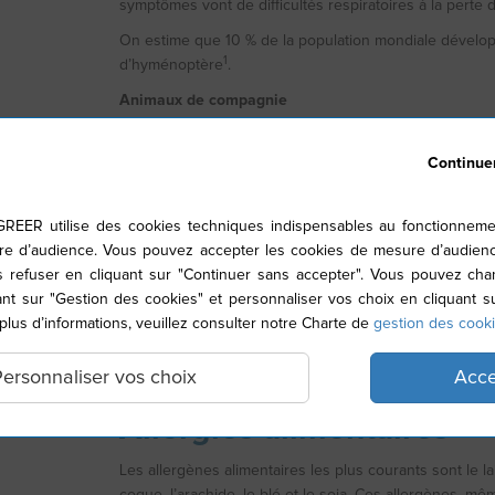
symptômes vont de difficultés respiratoires à la perte
On estime que 10 % de la population mondiale développ
1
d’hyménoptère
.
Animaux de compagnie
L’allergie au chat est l’allergie aux phanères la plus c
sont pas les poils de l’animal qui déclenchent l’allergie
Continue
de l’animal. L’allergène est présent dans toute la maison
suspension dans l’air.
EER utilise des cookies techniques indispensables au fonctionnemen
La sensibilisation au chien est moins fréquente que l’a
e d’audience. Vous pouvez accepter les cookies de mesure d’audienc
(Can f 1) est présente sur le pelage du chien, mais est
es refuser en cliquant sur "Continuer sans accepter". Vous pouvez chan
nt sur "Gestion des cookies" et personnaliser vos choix en cliquant su
D’autres animaux domestiques peuvent également décle
 plus d’informations, veuillez consulter notre Charte de
gestion des cook
d’Inde, hamsters, souris, rats) et lapins, les animaux exo
amphibiens), les oiseaux (perroquets, canaris, perruch
ersonnaliser vos choix
Acce
chèvres, moutons).
Allergies alimentaires
Les allergènes alimentaires les plus courants sont le lait